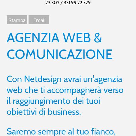
23 302 / 331 99 22 729
Alcuni test sono falliti,
07.08.2026 14:02
Gestionale imprese
Business start pack
Ci sono problemi all’infrastruttura,
07.08.2026 06:02
Gestionale per Ristorante
Customer Relationship Management
Stampa
Email
AGENZIA WEB &
Non hai trovato ciò che ti interessa?
COMUNICAZIONE
Con Netdesign avrai un'agenzia
web che ti accompagnerà verso
il raggiungimento dei tuoi
obiettivi di business.
Saremo sempre al tuo fianco,