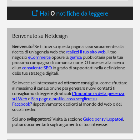
Hai
0
notifiche da leggere
Benvenuto su Netdesign
Benvenuto!
Se ti trovi su questa pagina sarai sicuramente alla
ricerca di un'agenzia web che
realizzi il tuo sito web
, il tuo
negozio
eCommerce
oppure la
grafica
pubblicitaria per la tua
prossima campagna di comunicazione. O forse sei alla ricerca
di un
consulente SEO
in grado di supportarti nella definizione
delle tue strategie digitali.
Se invece sei interessato ad
ottenere consigli
su come sfruttare
al massimo il canale online per generare nuovi contatti ti
consigliamo di leggere gli articoli
L'Importanza della presenza
sul Web
e
Fan page o profilo, cosa scegliere su
Facebook?
rispettivamente dedicati al mondo del web e del
social media.
Sei uno
sviluppatore
? Visita la sezione
Guide per sviluppatori
,
potrai documentarti sugli argomenti di tuo interesse.