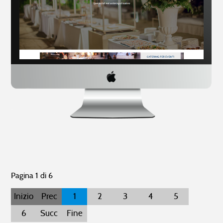
Pagina 1 di 6
Inizio
Prec
1
2
3
4
5
6
Succ
Fine