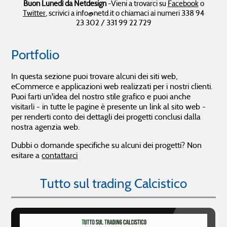
Ottimizzazione SEO
Sito in Regola
Presentazione aziendale in PDF
Buon Lunedì da Netdesign
-Vieni a trovarci su
Facebook
o
Sito web AMP
Cambria CMS
I nostri traguardi
Twitter
, scrivici a info@netd.it o chiamaci ai numeri 338 94
Diffonditi su Internet
23 302 / 331 99 22 729
>> Pubblicazioni recenti
Soluzioni IT
Prodotti IT
>> Modifiche recenti
Portfolio
>> Tutte le soluzioni IT
Prodotti IT per l'impresa
Covid-19
System integration
Ufficio cloud
In questa sezione puoi trovare alcuni dei siti web,
Consulenza CRM
Dinomail - email aziendale
eCommerce e applicazioni web realizzati per i nostri clienti.
Intranet e Knowledge management
Hosting Platinum
Il virus al tempo del WWW
Soluzioni GNU/Linux
Puoi farti un'idea del nostro stile grafico e puoi anche
Consigli di business per l'emergenza
visitarli - in tutte le pagine è presente un link al sito web -
0 - Analisi finanziaria
per renderti conto dei dettagli dei progetti conclusi dalla
Comunicazione visiva
Prodotti Software
1 - Digitale Digitale Digitale!
nostra agenzia web.
2 - L'importante è comunicare
>> Tutte le soluzioni grafiche
Prodotti Software
3 - Sii positivo
Dubbi o domande specifiche su alcuni dei progetti? Non
Grafica presentazioni aziendali
esitare a
contattarci
Immagine coordinata
Netdesign Status
Tutto sul trading Calcistico
>> Aggiornamenti sullo stato dei sistemi Netdesign
Soluzioni Software
Prodotti grafici
Abbiamo rilevato un disservizio,
10.08.2026 14:02
Alcuni test sono falliti,
10.08.2026 06:02
>> Tutte le soluzioni Software
Prodotti grafici
Alcuni test sono falliti,
09.08.2026 22:02