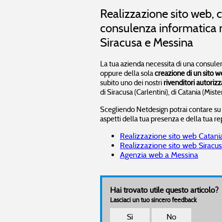
Diffonditi su Internet
Realizzazione sito web,
Non hai trovato ciò che ti inte
>> Pubblicazioni recenti
>> Modifiche recenti
consulenza informatica n
Siracusa e Messina
La tua azienda necessita di una consul
oppure della sola
creazione di un sito 
subito uno dei nostri
rivenditori autorizz
di Siracusa (Carlentini), di Catania (Mist
Scegliendo Netdesign potrai contare su un
aspetti della tua presenza e della tua r
Realizzazione sito web Catani
Realizzazione sito web Siracu
Agenzia web a Messina
Hai trovato utile questo articolo?
Lasciaci un tuo sincero feedback
Sì
No