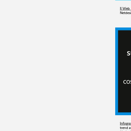
Il Web 
Netdes
Infogra
trend a