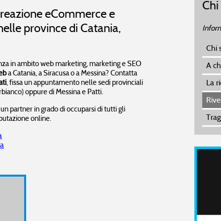
Chi
2 - L'importante è comunicare
Non tutti i servizi sono operativi,
06
 creazione eCommerce e
ressa?
3 - Sii positivo
Non tutti i servizi sono operativi,
06
elle province di Catania,
Inform
Chi 
enza in ambito web marketing, marketing e SEO
A ch
web
a Catania, a Siracusa o a Messina? Contatta
ati
, fissa un appuntamento nelle sedi provinciali
La r
erbianco) oppure di Messina e Patti.
Rive
 partner in grado di occuparsi di tutti gli
Trag
eputazione online.
a
sa