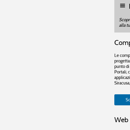
Scopri
alla t
Comp
Le compe
progetta
punto di 
Portali,
applicaz
Siracusa,
Sc
Web 