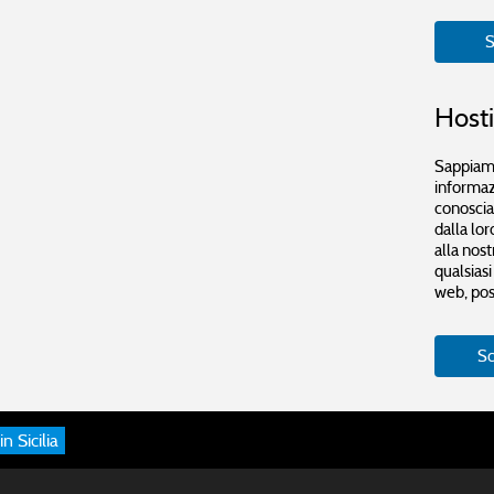
S
Host
Sappiamo
informaz
conoscia
dalla lor
alla nost
qualsiasi
web, post
Sc
n Sicilia