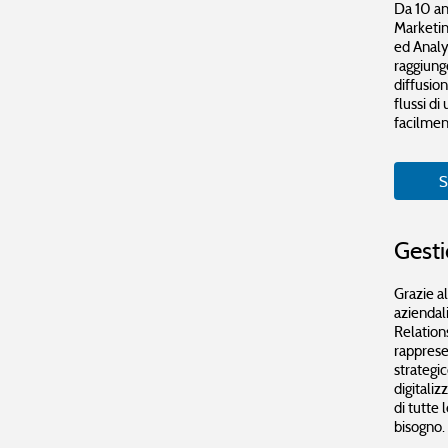
Da 10 an
Marketin
ed Analyt
raggiung
diffusio
flussi di
facilment
S
Gesti
Grazie a
aziendal
Relation
rapprese
strategi
digitali
di tutte 
bisogno.