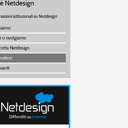
 è Netdesign
.08.2026 14:02
.08.2026 06:02
azioni istituzionali su Netdesign
siamo
i ci rivolgiamo
icetta Netdesign
nditori
uardi