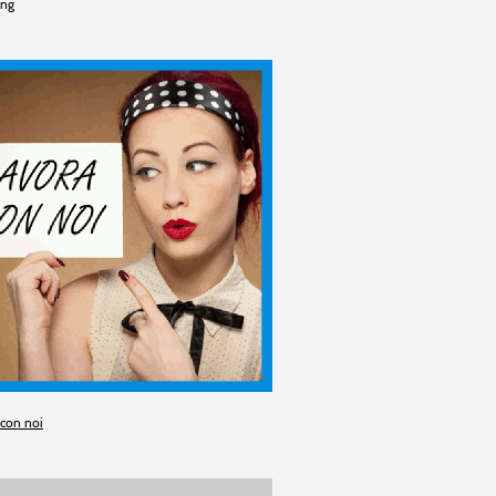
ing
 con noi