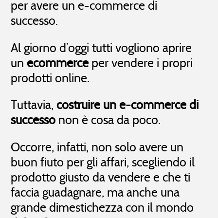
per avere un e-commerce di
Non tutti i servizi sono operativi,
06.08.2026 14:02
Gestionale imprese
Business start pack
successo.
Non tutti i servizi sono operativi,
06.08.2026 06:02
Gestionale per Ristorante
Customer Relationship Management
Al giorno d’oggi tutti vogliono aprire
Non hai trovato ciò che ti interessa?
un
ecommerce
per vendere i propri
prodotti online.
Tuttavia,
costruire un e-commerce di
successo
non è cosa da poco.
Occorre, infatti, non solo avere un
buon fiuto per gli affari, scegliendo il
prodotto giusto da vendere e che ti
faccia guadagnare, ma anche una
grande dimestichezza con il mondo