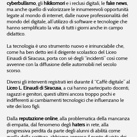
cyberbullismo
, gli
hikikomori
e i reclusi digitali, le
fake news
,
ma anche quello di valorizzare le innumerevoli opportunità
legate al mondo di internet, dalle nuove professionalità del
mondo del digitale, all’utilizzo di software e tecnologie che
hanno semplificato la vita di tutti i giorni anche in campo
didattico.
La tecnologia è uno strumento nuovo e irrinunciabile che,
come ha ben detto ieri il dirigente scolastico del Liceo
Einaudi di Siracusa, porta con sé degli “incidenti” così come
avvenne con la diffusione delle automobili nel secolo
scorso.
Diversi gli interventi registrati ieri durante il “Caffè digitale” al
Liceo L. Einaudi di Siracusa
, a cui hanno partecipato docenti,
ragazzi e genitori, questi ultimi ancora troppo pochi e
indifferenti ai cambiamenti tecnologici che influenzano le
vite dei loro figli.
Dalla
reputazione online
, alla problematica della mancanza
di empatia, dal fenomeno degli
haters
in rete, alla
progressiva perdita da parte degli alunni di abilità come
quella della scrittura, abbiamo appreso il punto di vista dei