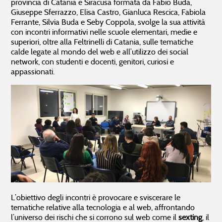
provincia di Catania e Siracusa formata da Fabio Buda,
Ci sono problemi all’infrastruttura,
05.08.2026 22:02
Gestionale imprese
Business start pack
Giuseppe Sferrazzo, Elisa Castro, Gianluca Rescica, Fabiola
Abbiamo rilevato un disservizio,
05.08.2026 14:02
Gestionale per Ristorante
Ferrante, Silvia Buda e Seby Coppola, svolge la sua attività
Customer Relationship Management
con incontri informativi nelle scuole elementari, medie e
superiori, oltre alla Feltrinelli di Catania, sulle tematiche
calde legate al mondo del web e all’utilizzo dei social
Non hai trovato ciò che ti interessa?
network, con studenti e docenti, genitori, curiosi e
appassionati.
L’obiettivo degli incontri è provocare e sviscerare le
tematiche relative alla tecnologia e al web, affrontando
l’universo dei rischi che si corrono sul web come il
sexting
, il