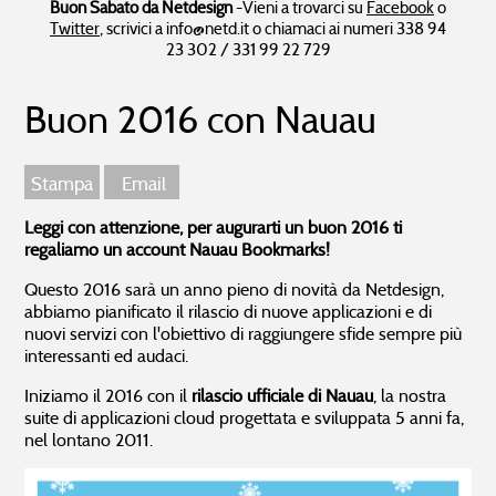
Ottimizzazione SEO
Sito in Regola
Presentazione aziendale in PDF
Buon Sabato da Netdesign
-Vieni a trovarci su
Facebook
o
Sito web AMP
Cambria CMS
I nostri traguardi
Twitter
, scrivici a info@netd.it o chiamaci ai numeri 338 94
Diffonditi su Internet
23 302 / 331 99 22 729
>> Pubblicazioni recenti
Soluzioni IT
Prodotti IT
>> Modifiche recenti
Buon 2016 con Nauau
>> Tutte le soluzioni IT
Prodotti IT per l'impresa
Covid-19
System integration
Ufficio cloud
Consulenza CRM
Dinomail - email aziendale
Stampa
Email
Intranet e Knowledge management
Hosting Platinum
Il virus al tempo del WWW
Soluzioni GNU/Linux
Consigli di business per l'emergenza
Leggi con attenzione, per augurarti un buon 2016 ti
0 - Analisi finanziaria
regaliamo un account Nauau Bookmarks!
Comunicazione visiva
Prodotti Software
1 - Digitale Digitale Digitale!
2 - L'importante è comunicare
Questo 2016 sarà un anno pieno di novità da Netdesign,
>> Tutte le soluzioni grafiche
Prodotti Software
3 - Sii positivo
abbiamo pianificato il rilascio di nuove applicazioni e di
nuovi servizi con l'obiettivo di raggiungere sfide sempre più
Grafica presentazioni aziendali
interessanti ed audaci.
Immagine coordinata
Netdesign Status
Iniziamo il 2016 con il
rilascio ufficiale di Nauau
, la nostra
suite di applicazioni cloud progettata e sviluppata 5 anni fa,
>> Aggiornamenti sullo stato dei sistemi Netdesign
nel lontano 2011.
Soluzioni Software
Prodotti grafici
Ci sono problemi all’infrastruttura,
08.08.2026 06:02
Alcuni test sono falliti,
07.08.2026 22:02
>> Tutte le soluzioni Software
Prodotti grafici
Alcuni test sono falliti,
07.08.2026 14:02