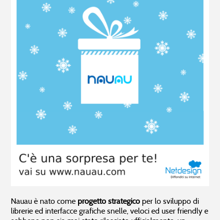
Ci sono problemi all’infrastruttura,
07.08.2026 06:02
Gestionale imprese
Business start pack
Ci sono problemi all’infrastruttura,
06.08.2026 22:02
Gestionale per Ristorante
Customer Relationship Management
Non hai trovato ciò che ti interessa?
Nauau è nato come
progetto strategico
per lo sviluppo di
librerie ed interfacce grafiche snelle, veloci ed user friendly e