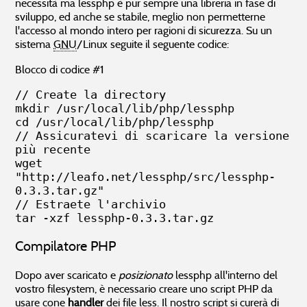
necessità ma lessphp è pur sempre una libreria in fase di
sviluppo, ed anche se stabile, meglio non permetterne
l'accesso al mondo intero per ragioni di sicurezza. Su un
sistema
GNU
/Linux seguite il seguente codice:
Blocco di codice #1
// Create la directory

mkdir /usr/local/lib/php/lessphp

cd /usr/local/lib/php/lessphp

// Assicuratevi di scaricare la versione 
più recente

wget 
"http://leafo.net/lessphp/src/lessphp-
0.3.3.tar.gz"

// Estraete l'archivio

tar -xzf lessphp-0.3.3.tar.gz
Compilatore PHP
Dopo aver scaricato e
posizionato
lessphp all'interno del
vostro filesystem, è necessario creare uno script PHP da
usare cone
handler
dei file less. Il nostro script si curerà di