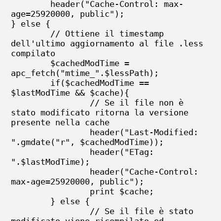
	header("Cache-Control: max-
age=25920000, public");

} else {

        // Ottiene il timestamp 
dell'ultimo aggiornamento al file .less 
compilato

	$cachedModTime = 
apc_fetch("mtime_".$lessPath);

	if($cachedModTime == 
$lastModTime && $cache){

		// Se il file non è 
stato modificato ritorna la versione 
presente nella cache

		header("Last-Modified: 
".gmdate("r", $cachedModTime));

		header("ETag: 
".$lastModTime);

		header("Cache-Control: 
max-age=25920000, public");

		print $cache;

	} else {

		// Se il file è stato 
modificato viene ricompilato ed 