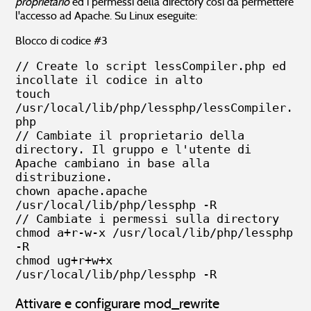
proprietario
ed i permessi della directory così da permettere
l'accesso ad Apache. Su Linux eseguite:
Blocco di codice #3
// Create lo script lessCompiler.php ed 
incollate il codice in alto

touch 
/usr/local/lib/php/lessphp/lessCompiler.
php

// Cambiate il proprietario della 
directory. Il gruppo e l'utente di 
Apache cambiano in base alla 
distribuzione.

chown apache.apache 
/usr/local/lib/php/lessphp -R

// Cambiate i permessi sulla directory

chmod a+r-w-x /usr/local/lib/php/lessphp 
-R

chmod ug+r+w+x 
/usr/local/lib/php/lessphp -R
Attivare e configurare mod_rewrite