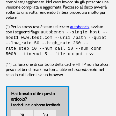
compilato/aggiornato. Nel caso invece sia già presente una
versione compilata e aggiornata, l'accesso al disco avverrà
soltanto una volta rendendo l'intera procedura molto più
veloce.
(*) Per lo stress test è stato utilizzato
autobench
, avviato
con i seguenti flags:
autobench --single_host --
host1 www.test.com --uri1 /path --quiet
--low_rate 50 --high_rate 260 --
rate_step 10 --num_call 10 --num_conn
.
5000 --timeout 5 --file output.tsv
(**) La funzione di controllo della cache HTTP non ha alcun
peso nel benchmark ma torna utile nel
mondo reale
, nel
caso in cui il client sia un browser.
Hai trovato utile questo
articolo?
Lasciaci un tuo sincero feedback
Sì
No