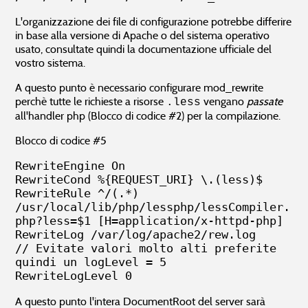
L'organizzazione dei file di configurazione potrebbe differire
in base alla versione di Apache o del sistema operativo
usato, consultate quindi la documentazione ufficiale del
vostro sistema.
A questo punto è necessario configurare mod_rewrite
perchè tutte le richieste a risorse
vengano
passate
.less
all'handler php (Blocco di codice #2) per la compilazione.
Blocco di codice #5
RewriteEngine On

RewriteCond %{REQUEST_URI} \.(less)$

RewriteRule ^/(.*)      
/usr/local/lib/php/lessphp/lessCompiler.
php?less=$1 [H=application/x-httpd-php]

RewriteLog /var/log/apache2/rew.log

// Evitate valori molto alti preferite 
quindi un logLevel = 5

RewriteLogLevel 0
A questo punto l'intera DocumentRoot del server sarà