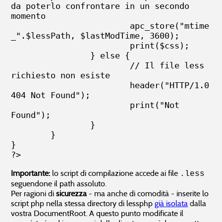
da poterlo confrontare in un secondo 
momento

	        	apc_store("mtime
_".$lessPath, $lastModTime, 3600);

		        print($css);

		} else {

                        // Il file less 
richiesto non esiste

			header("HTTP/1.0 
404 Not Found");

			print("Not 
Found");

		}

	}

}

?>
Importante:
lo script di compilazione accede ai file
.less
seguendone il path assoluto.
Per ragioni di
sicurezza
- ma anche di comodità - inserite lo
script php nella stessa directory di lessphp
già isolata
dalla
vostra DocumentRoot. A questo punto modificate il