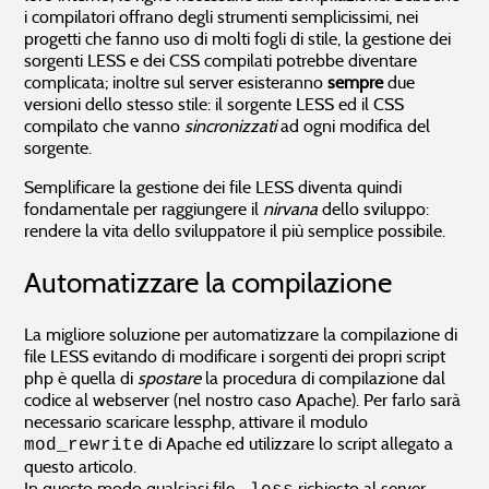
i compilatori offrano degli strumenti semplicissimi, nei
progetti che fanno uso di molti fogli di stile, la gestione dei
sorgenti LESS e dei CSS compilati potrebbe diventare
complicata; inoltre sul server esisteranno
sempre
due
versioni dello stesso stile: il sorgente LESS ed il CSS
compilato che vanno
sincronizzati
ad ogni modifica del
sorgente.
Semplificare la gestione dei file LESS diventa quindi
fondamentale per raggiungere il
nirvana
dello sviluppo:
rendere la vita dello sviluppatore il più semplice possibile.
Automatizzare la compilazione
La migliore soluzione per automatizzare la compilazione di
file LESS evitando di modificare i sorgenti dei propri script
php è quella di
spostare
la procedura di compilazione dal
codice al webserver (nel nostro caso Apache). Per farlo sarà
necessario scaricare lessphp, attivare il modulo
di Apache ed utilizzare lo script allegato a
mod_rewrite
questo articolo.
In questo modo qualsiasi file
richiesto al server