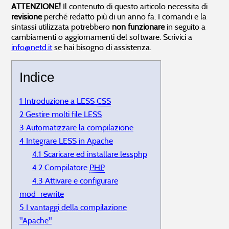
ATTENZIONE!
Il contenuto di questo articolo necessita di
Non tutti i servizi sono operativi,
08.08.2026 14:02
Gestionale imprese
Business start pack
revisione
perché redatto più di un anno fa. I comandi e la
Ci sono problemi all’infrastruttura,
08.08.2026 06:02
Gestionale per Ristorante
sintassi utilizzata potrebbero
non funzionare
in seguito a
Customer Relationship Management
cambiamenti o aggiornamenti del software. Scrivici a
info@netd.it
se hai bisogno di assistenza.
Non hai trovato ciò che ti interessa?
Indice
1 Introduzione a LESS
CSS
2 Gestire molti file LESS
3 Automatizzare la compilazione
4 Integrare LESS in Apache
4.1 Scaricare ed installare lessphp
4.2 Compilatore
PHP
4.3 Attivare e configurare
mod_rewrite
5 I vantaggi della compilazione
"Apache"