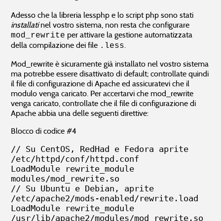
Adesso che la libreria lessphp e lo script php sono stati
installati
nel vostro sistema, non resta che configurare
per attivare la gestione automatizzata
mod_rewrite
della compilazione dei file
.
.less
Mod_rewrite è sicuramente già installato nel vostro sistema
ma potrebbe essere disattivato di default; controllate quindi
il file di configurazione di Apache ed assicuratevi che il
modulo venga caricato. Per accertarvi che mod_rewrite
venga caricato, controllate che il file di configurazione di
Apache abbia una delle seguenti direttive:
Blocco di codice #4
// Su CentOS, RedHad e Fedora aprite 
/etc/httpd/conf/httpd.conf

LoadModule rewrite_module 
modules/mod_rewrite.so

// Su Ubuntu e Debian, aprite 
/etc/apache2/mods-enabled/rewrite.load

LoadModule rewrite_module 
/usr/lib/apache2/modules/mod_rewrite.so