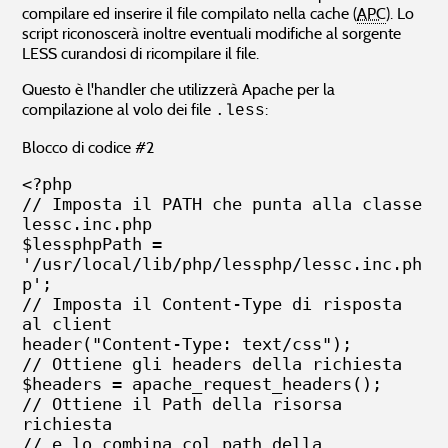
compilare ed inserire il file compilato nella cache (
APC
). Lo
script riconoscerà inoltre eventuali modifiche al sorgente
LESS curandosi di ricompilare il file.
Questo è l'handler che utilizzerà Apache per la
compilazione al volo dei file
:
.less
Blocco di codice #2
<?php

// Imposta il PATH che punta alla classe 
lessc.inc.php

$lessphpPath = 
'/usr/local/lib/php/lessphp/lessc.inc.ph
p';

// Imposta il Content-Type di risposta 
al client

header("Content-Type: text/css");

// Ottiene gli headers della richiesta

$headers = apache_request_headers();

// Ottiene il Path della risorsa 
richiesta

// e lo combina col path della 