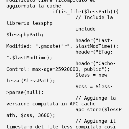
aggiornata la cache

		if(is_file($lessPath)){

			// Include la 
libreria lessphp

			include 
$lessphpPath;

			header("Last-
Modified: ".gmdate("r", $lastModTime));

			header("ETag: 
".$lastModTime);

			header("Cache-
Control: max-age=25920000, public");

	        	$less = new 
lessc($lessPath);

		        $css = $less-
>parse(null);

			// Aggiunge la 
versione compilata in APC cache

	        	apc_store($lessP
ath, $css, 3600);

			// Aggiunge il 
timestamp del file less compilato così 