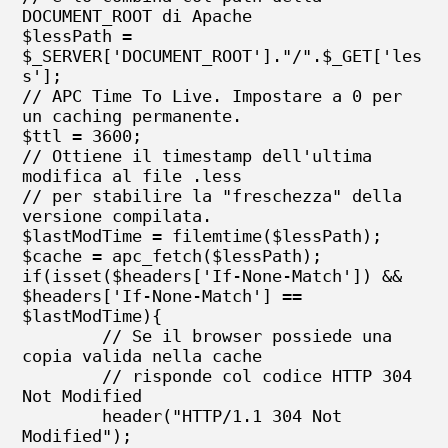
DOCUMENT_ROOT di Apache

$lessPath = 
$_SERVER['DOCUMENT_ROOT']."/".$_GET['les
s'];

// APC Time To Live. Impostare a 0 per 
un caching permanente.

$ttl = 3600;

// Ottiene il timestamp dell'ultima 
modifica al file .less

// per stabilire la "freschezza" della 
versione compilata.

$lastModTime = filemtime($lessPath);

$cache = apc_fetch($lessPath);

if(isset($headers['If-None-Match']) && 
$headers['If-None-Match'] == 
$lastModTime){

        // Se il browser possiede una 
copia valida nella cache

        // risponde col codice HTTP 304 
Not Modified

	header("HTTP/1.1 304 Not 
Modified");
